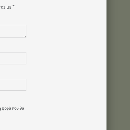
ται με
*
νη φορά που θα