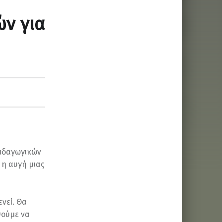
ν για
αιδαγωγικών
 η αυγή μιας
ενεί. Θα
θούμε να