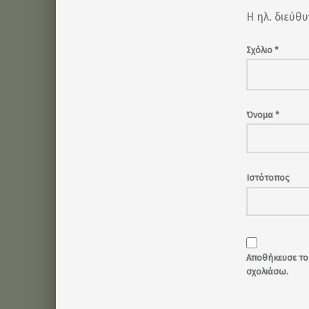
Η ηλ. διεύθ
Σχόλιο
*
Όνομα
*
Ιστότοπος
Αποθήκευσε το 
σχολιάσω.