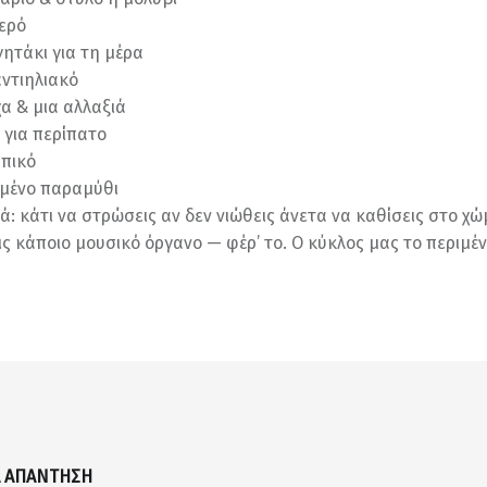
νερό
γητάκι για τη μέρα
αντιηλιακό
χα & μια αλλαξιά
 για περίπατο
υπικό
ημένο παραμύθι
κά: κάτι να στρώσεις αν δεν νιώθεις άνετα να καθίσεις στο χ
εις κάποιο μουσικό όργανο — φέρ’ το. Ο κύκλος μας το περιμέν
Α ΑΠΆΝΤΗΣΗ