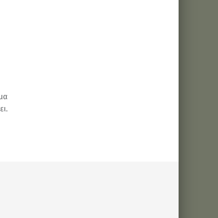
ώμα
ει.