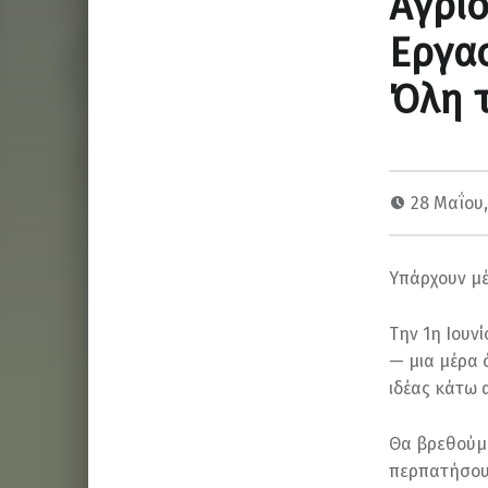
Άγρι
Εργα
Όλη τ
28 Μαΐου
Υπάρχουν μέ
Την 1η Ιουν
— μια μέρα 
ιδέας κάτω 
Θα βρεθούμε
περπατήσουμ