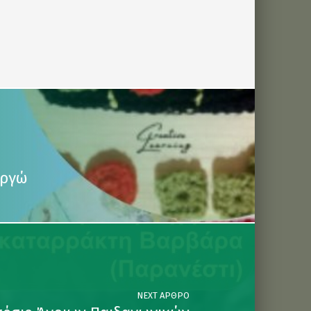
υργώ
NEXT ΆΡΘΡΟ