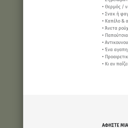
• Θερμός / 
• Σνακ ή φα
• Καπέλο & 
• Άνετα ρού
• Παπούτσια
• Αντικουνο
• Ένα αγαπ
• Προαιρετι
• Κι αν παίζ
Skip back to main navigation
ΑΦΉΣΤΕ ΜΙ