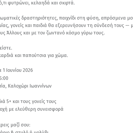
ό,τι φυτρώνει, κελαηδά και σκιρτά.
ωματικές δραστηριότητες, παιχνίδι στη φύση, απρόσμενα μο
μίας, γονείς και παιδιά θα εξερευνήσουν τη σύνδεσή τους — 
ους Άλλους και με τον ζωντανό κόσμο γύρω τους.
είστε.
καρδιά και παπούτσια για χώμα.
 1 Ιουνίου 2026
5:00
ία, Καλοχώρι Ιωαννίνων
ιά 5+ και τους γονείς τους
οχή με ελεύθερη συνεισφορά
ρεις μαζί σου:
άριο & στυλό ή μολύβι