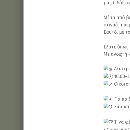
μας διδάξει 
Μέσα από βι
στιγμές ηρε
Εαυτό, με τ
Ελάτε όπως 
Με ανοιχτή 
Δευτέρα
10:00–1
Οικοτοπ
Για παιδ
Συμμετ
Τι να φέ
• Σημειωματ