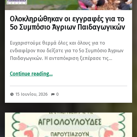
Ολοκληρώθηκαν οι εγγραφές για το
5ο Συμπόσιο Άγριων Παιδαγωγικών
Ευχαριστούμε θερμά όλες και όλους για το
ενδιαφέρον που δείξατε για το 5ο Συμπόσιο Άγριων
Παιδαγωγικών. Η ανταπόκριση ξεπέρασε τις…
“Ολοκληρώθηκαν οι εγγραφές για το 5ο Συμπόσιο Άγριων Παιδαγωγικών”
Continue reading
…
15 Ιουνίου, 2026
0