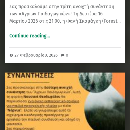
Σας προσκαλούμε στην τρίτη ανοιχτή συνάντηση
των «Άγριων Παιδαγωγικών»! Τη Δευτέρα 16
Μαρτίου 2026 στις 21:00, η Φανή Σκαμάγκη (Forest…
“Διαδικτυακή συνάντηση Άγριων Παιδαγωγικών: Σύνδεση με τη φύση”
Continue reading
…
27 Φεβρουαρίου, 2026
0