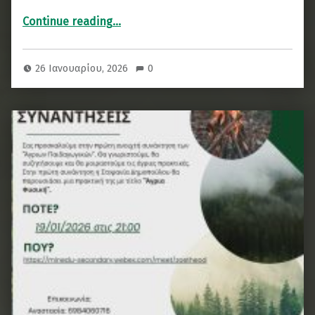
“Διαδικτυακή συνάντηση Άγριων Παιδαγωγικών: Άγριο Εκπαιδευτικό Σενάριο”
Continue reading
…
26 Ιανουαρίου, 2026
0