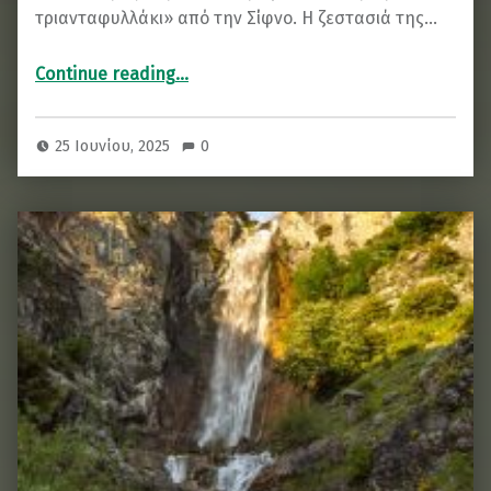
τριανταφυλλάκι» από την Σίφνο. Η ζεστασιά της…
“Άσπρο μου τριανταφυλλάκι”
Continue reading
…
25 Ιουνίου, 2025
0