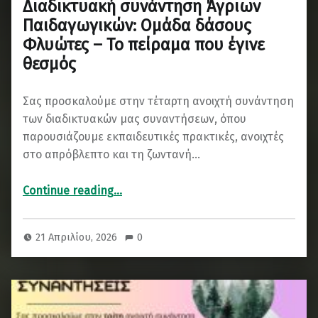
Διαδικτυακή συνάντηση Άγριων
Παιδαγωγικών: Ομάδα δάσους
Φλυώτες – Το πείραμα που έγινε
θεσμός
Σας προσκαλούμε στην τέταρτη ανοιχτή συνάντηση
των διαδικτυακών μας συναντήσεων, όπου
παρουσιάζουμε εκπαιδευτικές πρακτικές, ανοιχτές
στο απρόβλεπτο και τη ζωντανή…
“Διαδικτυακή συνάντηση Άγριων Παιδαγωγικών: Ομάδα δάσους Φλυώτες – Το πείραμα που έγινε θεσμός”
Continue reading
…
21 Απριλίου, 2026
0