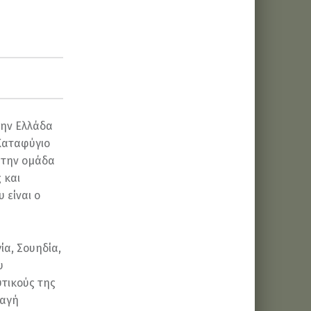
την Ελλάδα
 Καταφύγιο
 την ομάδα
 και
 είναι ο
ία, Σουηδία,
υ
τικούς της
λαγή