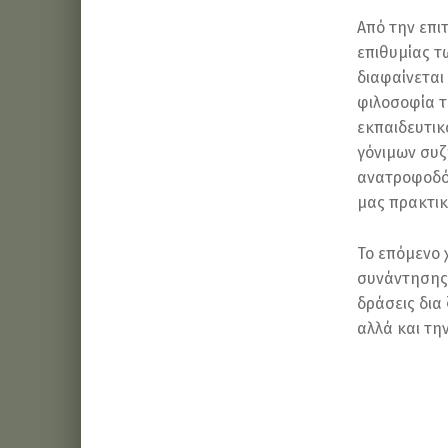
Από την επι
επιθυμίας τ
διαφαίνεται
φιλοσοφία τ
εκπαιδευτικ
γόνιμων συζ
ανατροφοδότ
μας πρακτικ
Το επόμενο 
συνάντησης
δράσεις δια
αλλά και τη
Skip back to main navigation