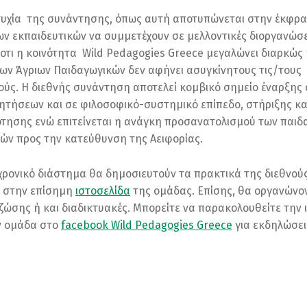
τυχία της συνάντησης, όπως αυτή αποτυπώνεται στην έκφρ
ων εκπαιδευτικών να συμμετέχουν σε μελλοντικές διοργανώσε
 οτι η κοινότητα Wild Pedagogies Greece μεγαλώνει διαρκώς 
ων Άγριων Παιδαγωγικών δεν αφήνει ασυγκίνητους τις/τους
ούς. Η διεθνής συνάντηση αποτελεί κομβικό σημείο έναρξης 
ητήσεων και σε φιλοσοφικό-συστημικό επίπεδο, στήριξης κα
ησης ενώ επιτείνεται η ανάγκη προσανατολισμού των παιδ
ών προς την κατεύθυνση της Αειφορίας.
χρονικό διάστημα θα δημοσιευτούν τα πρακτικά της διεθνού
 στην επίσημη
ιστοσελίδα
της ομάδας. Επίσης, θα οργανώνον
 ζώσης ή και διαδικτυακές. Μπορείτε να παρακολουθείτε την 
ν ομάδα στο
facebook Wild Pedagogies Greece
για εκδηλώσει