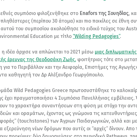
ιεθνές συμπόσιο φιλοξενήθηκε στο
Enafors της Σουηδίας
, κ
υπληθέστερες (περίπου 30 άτομα) και πιο ποικίλες σε έθνη συ
ς αυτού του συμποσίου ακολούθησε το ειδικό τεύχος του Austr
Environmental Education με τίτλο
“Wilding Pedagogies”
.
 η ιδέα άρχισε να απλώνεται το 2021 μέσω
μιας διπλωματικής
κής έρευνας της Θεοδοσάκη Ζωής,
φοιτήτριας τότε στο μετα
 για το Περιβάλλον και την Αειφορία, Επιστήμες της Αγωγής
ντα καθηγητή τον Δρ Αλέξανδρο Γεωργόπουλο.
ομάδα Wild Pedagogies Greece πρωτοσυστάθηκε το καλοκαίρι
ής έχει πραγματοποιήσει 4 Συμπόσια Πανελλήνιας εμβέλειας.
χουν το χαρακτήρα συναντήσεων στη φύση με στόχο την αντ
ιδεών και οραμάτων, έχοντας ως γνώμονα τις κατευθυντήριες
φοράς” (touchstones) των Άγριων Παιδαγωγικών, αλλά και με
ια εξερεύνηση νέων δρόμων που αυτές οι “αρχές” δίνουν. Απο 
ουν προκύψει: δύο δημοσιεύσεις στο περιοδικό Pathways, τρε