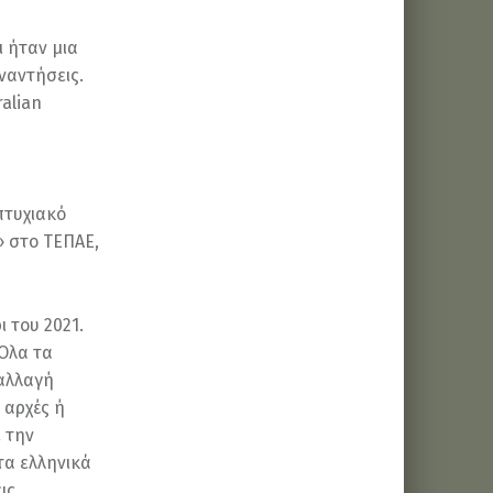
αι ήταν μια
ναντήσεις.
alian
πτυχιακό
» στο ΤΕΠΑΕ,
 του 2021.
 Όλα τα
αλλαγή
 αρχές ή
 την
τα ελληνικά
ις