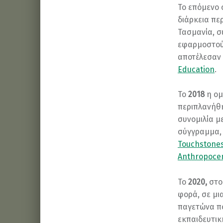
Το επόμενο 
διάρκεια πε
Τασμανία, σ
εφαρμοστούν
αποτέλεσαν 
Education
.
Το
2018
η ομ
περιπλανήθη
συνομιλία μ
σύγγραμμα, 
Touchstones
Anthropoce
Το
2020,
στ
φορά, σε μι
παγετώνα πο
εκπαιδευτικ