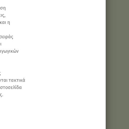
αση
ις,
και η
σειράς
ι
αγωγικών
ς
ται τακτικά
ιστοσελίδα
ς.