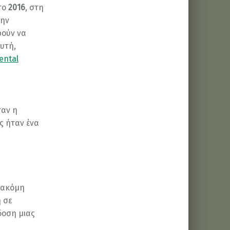
το
2016
, στη
την
ρούν να
υτή,
ental
ταν η
ς ήταν ένα
α ακόμη
η σε
δοση μιας