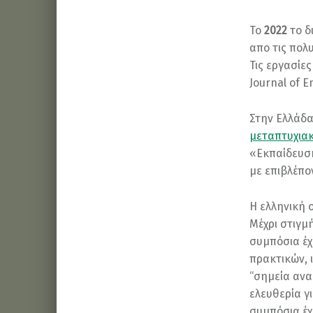
To
2022
το δ
απο τις πολ
Τις εργασίε
Journal of 
Στην Ελλάδα
μεταπτυχια
«Εκπαίδευση
με επιβλέπο
Η ελληνική 
Μέχρι στιγμ
συμπόσια έ
πρακτικών, 
“σημεία ανα
ελευθερία γ
συμπόσια έχ