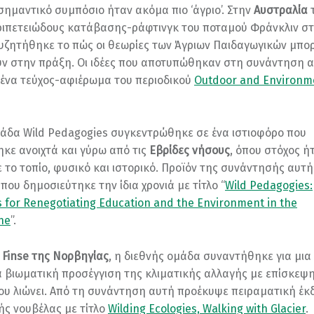
σημαντικό συμπόσιο ήταν ακόμα πιο ‘άγριο’. Στην
Αυστραλία
ριπετειώδους κατάβασης-ράφτινγκ του ποταμού Φράνκλιν σ
υζητήθηκε το πώς οι θεωρίες των Άγριων Παιδαγωγικών μπο
 στην πράξη. Οι ιδέες που αποτυπώθηκαν στη συνάντηση α
ένα τεύχος-αφιέρωμα του περιοδικού
Outdoor and Environm
άδα Wild Pedagogies συγκεντρώθηκε σε ένα ιστιοφόρο που
κε ανοιχτά και γύρω από τις
Εβρίδες νήσους
, όπου στόχος ή
ε το τοπίο, φυσικό και ιστορικό. Προϊόν της συνάντησής αυτή
που δημοσιεύτηκε την ίδια χρονιά με τίτλο “
Wild Pedagogies:
 for Renegotiating Education and the Environment in the
ne
”.
ο
Finse της Νορβηγίας
, η διεθνής ομάδα συναντήθηκε για μι
α βιωματική προσέγγιση της κλιματικής αλλαγής με επίσκεψ
υ λιώνει. Από τη συνάντηση αυτή προέκυψε πειραματική έκ
ής νουβέλας με τίτλο
Wilding Ecologies, Walking with Glacier
.