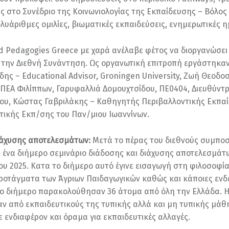
ς στο Συνέδριο της Κοινωνιολογίας της Εκπαίδευσης – Βόλος
ολυάριθμες ομιλίες, βιωματικές εκπαιδεύσεις, ενημερωτικές η
d Pedagogies Greece με χαρά ανέλαβε φέτος να διοργανώσει 
 την Διεθνή Συνάντηση. Ως οργανωτική επιτροπή εργάστηκαν 
δης – Educational Advisor, Groningen University, Ζωή Θεοδο
ΠΕΑ Φιλίππων, Γαρυφαλλιά Δομουχτσίδου, ΠΕ0404, Διευθύντρ
ου, Κώστας Γαβριλάκης – Καθηγητής Περιβαλλοντικής Εκπα
ικής Εκπ/σης του Παν/μιου Ιωαννίνων.
ιάχυσης αποτελεσμάτων:
Μετά το πέρας του διεθνούς συμποσ
ένα διήμερο σεμινάριο διάδοσης και διάχυσης αποτελεσμάτων
ου 2025. Κατα το διήμερο αυτό έγινε εισαγωγή στη φιλοσοφία,
 προτάγματα των Άγριων Παιδαγωγικών καθώς και κάποιες ενδε
Το διήμερο παρακολούθησαν 36 άτομα από όλη την Ελλάδα. 
ν από εκπαιδευτικούς της τυπικής αλλά και μη τυπικής μά
ε ενδιαφέρον και όραμα για εκπαιδευτικές αλλαγές.