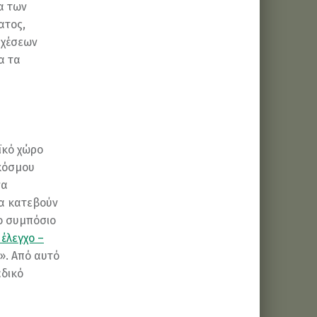
α των
ατος,
σχέσεων
α τα
ϊκό χώρο
 κόσμου
να
να κατεβούν
ο συμπόσιο
 έλεγχο –
». Από αυτό
δικό