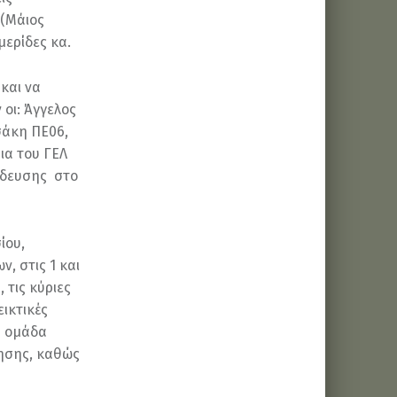
 (Μάιος
μερίδες κα.
και να
οι: Άγγελος
σάκη ΠΕ06,
ια του ΓΕΛ
ίδευσης στο
ίου,
, στις 1 και
 τις κύριες
ικτικές
Η ομάδα
θησης, καθώς