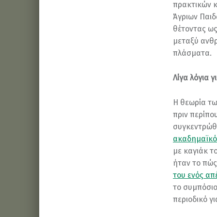
πρακτικών κ
Άγριων Παιδ
θέτοντας ως
μεταξύ ανθρ
πλάσματα.
Λίγα λόγια 
Η θεωρία τω
πριν περίπο
συγκεντρώθ
ακαδημαϊκό
με καγιάκ τ
ήταν το πώς
του ενός απ
το συμπόσιο
περιοδικό γ