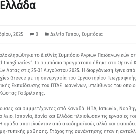
 Ελλάδα
βρίου, 2025
0
Δελτίο Τύπου
,
Συμπόσια
 ολοκληρώθηκε το Διεθνές Συμπόσιο Άγριων Παιδαγωγικών σ
ild Imaginaries”. Το συμπόσιο πραγματοποιήθηκε στο Ορεινό
ν Άρτας στις 25-31 Αυγούστου 2025. Η διοργάνωση έγινε από
gies Greece με τη συνεργασία του Εργαστηρίου Γεωγραφικής
ικής Εκπαίδευσης του ΠΤΔΕ Ιωαννίνων, υπεύθυνος του οποίου
Κώστας Γαβριλάκης.
ουσες και συμμετέχοντες από Καναδά, ΗΠΑ, Ιαπωνία, Νορβηγ
ίλειο, Ισπανία, Δανία και Ελλάδα πλαισίωσαν τις εργασίες το
Η ομάδα αποτελούνταν από ακαδημαϊκούς αλλά και εκπαιδευ
 μη-τυπικής μάθησης. Στόχος της συνάντησης ήταν η ανταλ