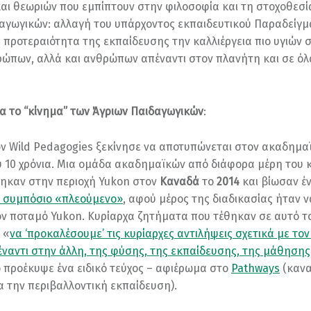
αι θεωριών που εμπίπτουν στην φιλοσοφία και τη στοχοθεσί
αγωγικών: αλλαγή του υπάρχοντος εκπαιδευτικού Παραδείγμ
 προτεραιότητα της εκπαίδευσης την καλλιέργεια πιο υγιών 
ώπων, αλλά και ανθρώπων απέναντι στον πλανήτη και σε όλ
για το “κίνημα” των Άγριων Παιδαγωγικών
:
ν Wild Pedagogies ξεκίνησε να αποτυπώνεται στον ακαδημα
υ 10 χρόνια. Μια ομάδα ακαδημαϊκών από διάφορα μέρη του
ηκαν στην περιοχή Yukon στον
Καναδά
το
2014
και βίωσαν έ
 συμπόσιο «πλεούμενο»
, αφού μέρος της διαδικασίας ήταν 
ον ποταμό Yukon. Κυρίαρχα ζητήματα που τέθηκαν σε αυτό τ
 «
να ‘προκαλέσουμε’ τις κυρίαρχες αντιλήψεις σχετικά με τον
έναντι στην άλλη, της φύσης, της εκπαίδευσης, της μάθησης
 προέκυψε ένα ειδικό τεύχος – αφιέρωμα στο
Pathways
(κανα
ια την περιβαλλοντική εκπαίδευση).