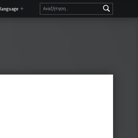
Αναζήτηση για:
 language