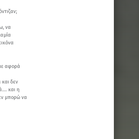
όντιζαν;
ω, να
καμία
εικόνα
 με αφορά
 και δεν
ά…. και η
δεν μπορώ να