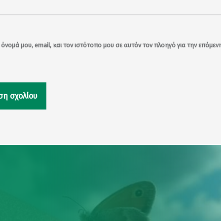
όνομά μου, email, και τον ιστότοπο μου σε αυτόν τον πλοηγό για την επόμε