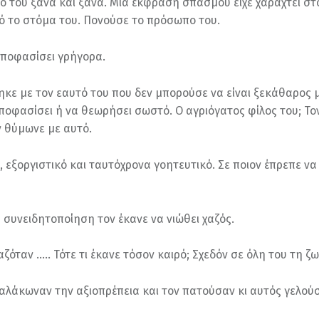
ό του ξανά και ξανά. Μια έκφραση σπασμού είχε χαραχτεί σ
ό το στόμα του. Πονούσε το πρόσωπο του.
ποφασίσει γρήγορα.
κε με τον εαυτό του που δεν μπορούσε να είναι ξεκάθαρος μ
ποφασίσει ή να θεωρήσει σωστό. Ο αγριόγατος φίλος του; Τ
ν θύμωνε με αυτό.
, εξοργιστικό και ταυτόχρονα γοητευτικό. Σε ποιον έπρεπε να
Η συνειδητοποίηση τον έκανε να νιώθει χαζός.
αζόταν ….. Τότε τι έκανε τόσον καιρό; Σχεδόν σε όλη του τη ζω
σαλάκωναν την αξιοπρέπεια και τον πατούσαν κι αυτός γελού