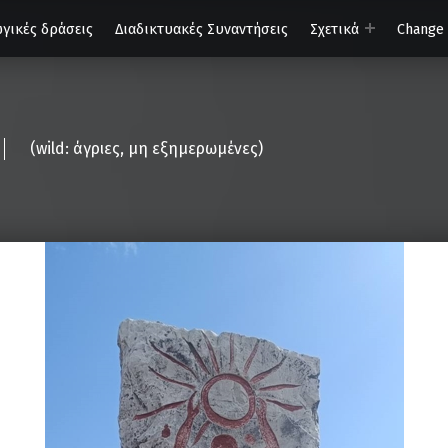
γικές δράσεις
Διαδικτυακές Συναντήσεις
Σχετικά
Change
(wild: άγριες, μη εξημερωμένες)