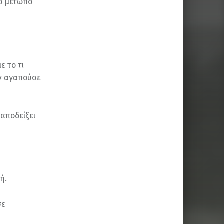
το μέτωπο
ε το τι
ον αγαπούσε
 αποδείξει
ή.
σε