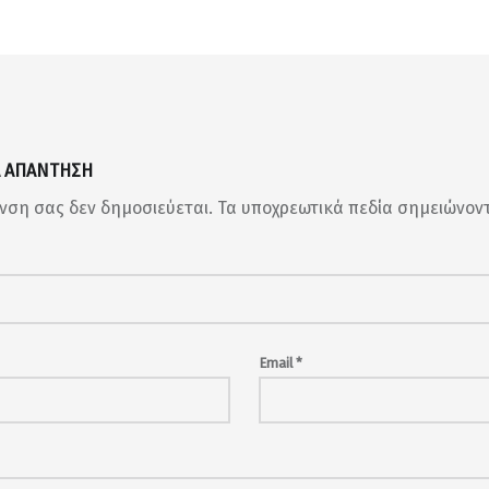
Α ΑΠΆΝΤΗΣΗ
υνση σας δεν δημοσιεύεται.
Τα υποχρεωτικά πεδία σημειώνον
Email
*