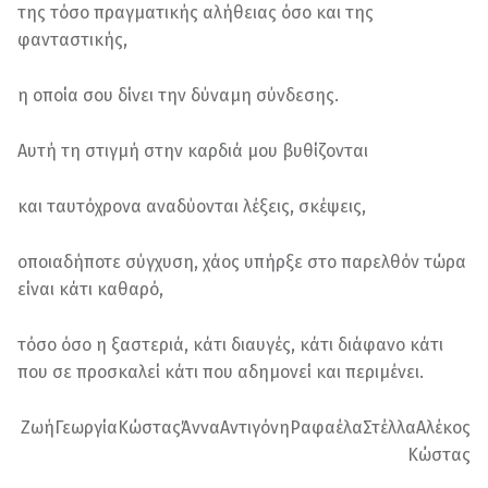
της τόσο πραγματικής αλήθειας όσο και της
φανταστικής,
η οποία σου δίνει την δύναμη σύνδεσης.
Αυτή τη στιγμή στην καρδιά μου βυθίζονται
και ταυτόχρονα αναδύονται λέξεις, σκέψεις,
οποιαδήποτε σύγχυση, χάος υπήρξε στο παρελθόν τώρα
είναι κάτι καθαρό,
τόσο όσο η ξαστεριά, κάτι διαυγές, κάτι διάφανο κάτι
που σε προσκαλεί κάτι που αδημονεί και περιμένει.
ΖωήΓεωργίαΚώσταςΆνναΑντιγόνηΡαφαέλαΣτέλλαΑλέκος
Κώστας
Skip back to main navigation