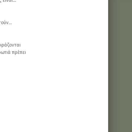
 είναι…
υτούν…
ιράζονται
φωτιά πρέπει