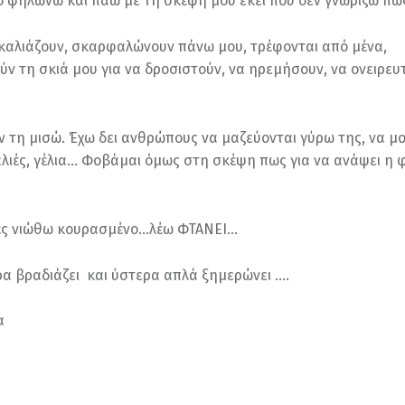
 ψηλώνω και πάω με τη σκέψη μου εκεί που δεν γνωρίζω πως
γκαλιάζουν, σκαρφαλώνουν πάνω μου, τρέφονται από μένα,
ύν τη σκιά μου για να δροσιστούν, να ηρεμήσουν, να ονειρε
ν τη μισώ. Έχω δει ανθρώπους να μαζεύονται γύρω της, να μο
αλιές, γέλια… Φοβάμαι όμως στη σκέψη πως για να ανάψει η 
.
ές νιώθω κουρασμένο…λέω ΦΤΑΝΕΙ…
α βραδιάζει και ύστερα απλά ξημερώνει ….
α