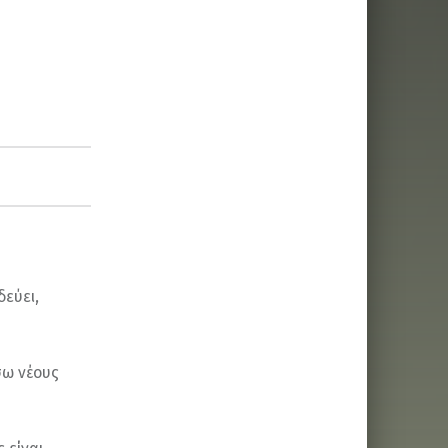
δεύει,
σω νέους