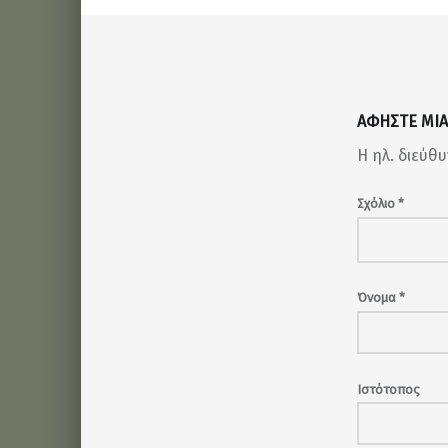
ΑΦΉΣΤΕ ΜΙ
Η ηλ. διεύθ
Σχόλιο
*
Όνομα
*
Ιστότοπος