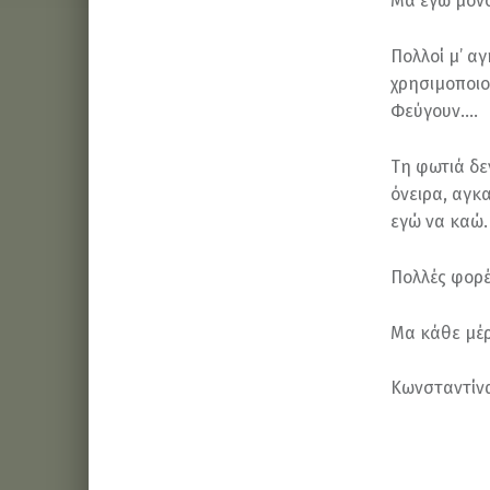
Μα εγώ μόνο
Πολλοί μ’ α
χρησιμοποιο
Φεύγουν….
Τη φωτιά δε
όνειρα, αγκ
εγώ να καώ
Πολλές φορ
Μα κάθε μέρ
Κωνσταντίν
Skip back to main navigation