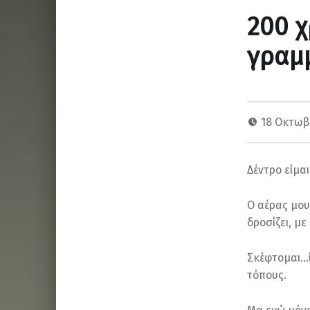
200 χ
γραμ
18 Οκτωβ
Δέντρο είμα
Ο αέρας μου
δροσίζει, με
Σκέφτομαι…ί
τόπους.